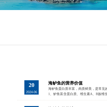
海鲈鱼的营养价值
20
海鲈鱼蛋白质丰富，肉质鲜美，是常见
2024-06
1、鲈鱼富含蛋白质、维生素A、B族维